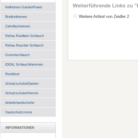
Weiterführende Links zu
"
Keilriemen GardenPower
Weitere Artikel von Zeidler 2
Breitkeilriemen
Zahnflachriemen
Rehau Raufilam-Schlauch
Rehau Rauclair-Schlauch
Gummischlauch
IDEAL Schlauchklemmen
Rostlöser
Schutzschuhe/Damen
Schutzschuhe/Herren
Arbeitshandschuhe
Hautschutzcreme
INFORMATIONEN