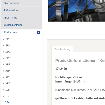
Stützscheiben
Paßscheiben
Nilos-Ringe
Wellendichtringe
Keilriemen
SPZ
SPA
Beschreibung
SPB
SPC
Produktinformationen "Ke
XPZ
17x2490
XPA
Richtlänge:
2530mm
XPB
Innenlänge:
2490mm
XPC
Klassische Keilriemen DIN 2215 / I
10x
13x
größere Stückzahlen bitte auf Anf
17x