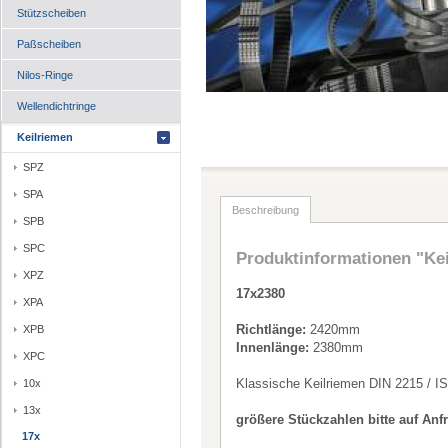
Stützscheiben
Paßscheiben
Nilos-Ringe
Wellendichtringe
Keilriemen
SPZ
SPA
Beschreibung
SPB
SPC
Produktinformationen "Ke
XPZ
17x2380
XPA
Richtlänge:
2420mm
XPB
Innenlänge:
2380mm
XPC
Klassische Keilriemen DIN 2215 / I
10x
13x
größere Stückzahlen bitte auf Anf
17x