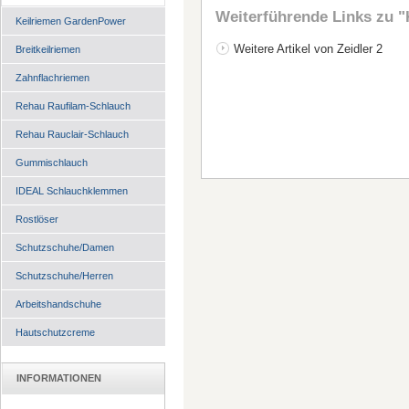
Weiterführende Links zu
"
Keilriemen GardenPower
Weitere Artikel von Zeidler 2
Breitkeilriemen
Zahnflachriemen
Rehau Raufilam-Schlauch
Rehau Rauclair-Schlauch
Gummischlauch
IDEAL Schlauchklemmen
Rostlöser
Schutzschuhe/Damen
Schutzschuhe/Herren
Arbeitshandschuhe
Hautschutzcreme
INFORMATIONEN