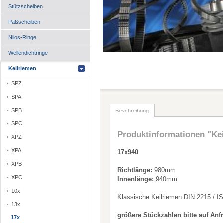
Stützscheiben
Paßscheiben
Nilos-Ringe
Wellendichtringe
Keilriemen
SPZ
SPA
SPB
Beschreibung
SPC
Produktinformationen "Ke
XPZ
XPA
17x940
XPB
Richtlänge:
980mm
XPC
Innenlänge:
940mm
10x
Klassische Keilriemen DIN 2215 / I
13x
größere Stückzahlen bitte auf Anf
17x