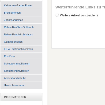
Keilriemen GardenPower
Weiterführende Links zu
"
Breitkeilriemen
Weitere Artikel von Zeidler 2
Zahnflachriemen
Rehau Raufilam-Schlauch
Rehau Rauclair-Schlauch
Gummischlauch
IDEAL Schlauchklemmen
Rostlöser
Schutzschuhe/Damen
Schutzschuhe/Herren
Arbeitshandschuhe
Hautschutzcreme
INFORMATIONEN