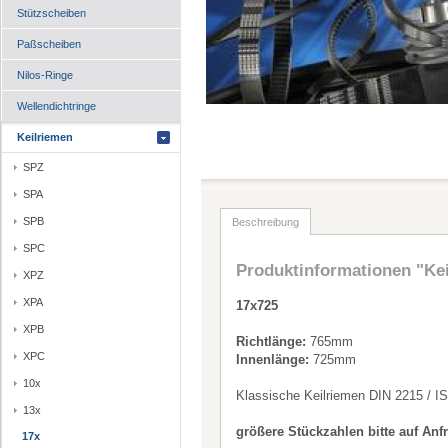
Stützscheiben
Paßscheiben
Nilos-Ringe
Wellendichtringe
Keilriemen
SPZ
SPA
SPB
Beschreibung
SPC
Produktinformationen "Ke
XPZ
XPA
17x725
XPB
Richtlänge:
765mm
XPC
Innenlänge:
725mm
10x
Klassische Keilriemen DIN 2215 / I
13x
größere Stückzahlen bitte auf Anf
17x