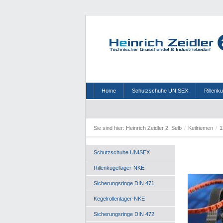
Home
Schutzschuhe UNISEX
Rillenk
Sie sind hier:
Heinrich Zeidler 2, Selb
/
Keilriemen
/
1
Schutzschuhe UNISEX
Rillenkugellager-NKE
Sicherungsringe DIN 471
Kegelrollenlager-NKE
Sicherungsringe DIN 472