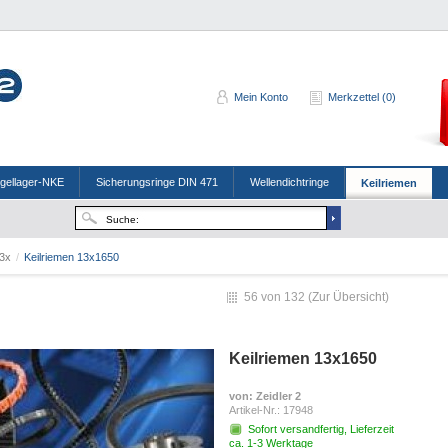
Mein Konto
Merkzettel (0)
ugellager-NKE
Sicherungsringe DIN 471
Wellendichtringe
Keilriemen
3x
/
Keilriemen 13x1650
56 von 132 (
Zur Übersicht
)
Keilriemen 13x1650
von
: Zeidler 2
Artikel-Nr.:
17948
Sofort versandfertig, Lieferzeit
ca. 1-3 Werktage