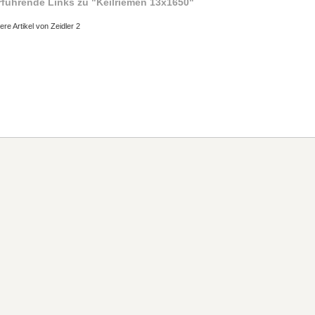
rführende Links zu
"Keilriemen 13x1650"
ere Artikel von Zeidler 2