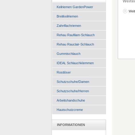
Weite
Keilriemen GardenPower
Weit
Breitkeilriemen
Zahnflachriemen
Rehau Raufilam-Schlauch
Rehau Rauclair-Schlauch
Gummischlauch
IDEAL Schlauchklemmen
Rostlöser
Schutzschuhe/Damen
Schutzschuhe/Herren
Arbeitshandschuhe
Hautschutzcreme
INFORMATIONEN