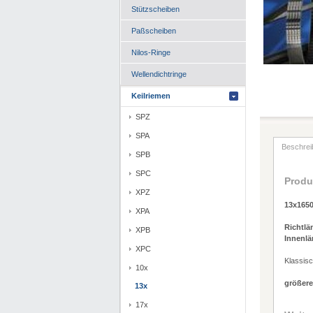
Stützscheiben
Paßscheiben
Nilos-Ringe
Wellendichtringe
Keilriemen
SPZ
SPA
Beschrei
SPB
SPC
Produ
XPZ
13x165
XPA
Richtlä
XPB
Innenlä
XPC
Klassis
10x
größere
13x
17x