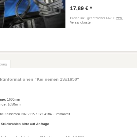
17,89 € *
Preise inkl. gesetzlicher MwSt.
zzgl.
Versandkosten
bung
ktinformationen "Keilriemen 13x1650"
0
nge:
1680mm
nge:
1650mm
che Keilriemen DIN 2215 / ISO 4184 - ummantelt
 Stückzahlen bitte auf Anfrage