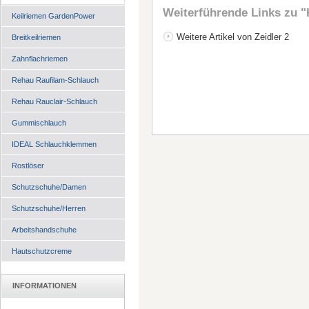
Weiterführende Links zu
"
Keilriemen GardenPower
Weitere Artikel von Zeidler 2
Breitkeilriemen
Zahnflachriemen
Rehau Raufilam-Schlauch
Rehau Rauclair-Schlauch
Gummischlauch
IDEAL Schlauchklemmen
Rostlöser
Schutzschuhe/Damen
Schutzschuhe/Herren
Arbeitshandschuhe
Hautschutzcreme
INFORMATIONEN