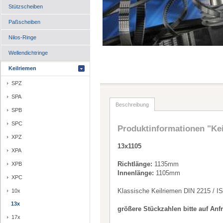
Stützscheiben
Paßscheiben
Nilos-Ringe
Wellendichtringe
Keilriemen
SPZ
SPA
Beschreibung
SPB
SPC
Produktinformationen "Ke
XPZ
13x1105
XPA
Richtlänge:
1135mm
XPB
Innenlänge:
1105mm
XPC
Klassische Keilriemen DIN 2215 / I
10x
13x
größere Stückzahlen bitte auf Anf
17x