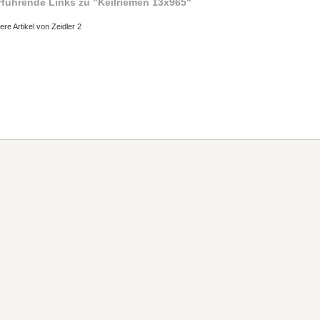
rführende Links zu
"Keilriemen 13x965"
ere Artikel von Zeidler 2