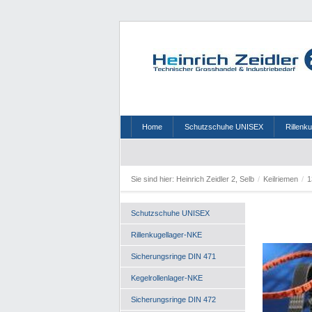
Home
Schutzschuhe UNISEX
Rillenk
Sie sind hier:
Heinrich Zeidler 2, Selb
/
Keilriemen
/
1
Schutzschuhe UNISEX
Rillenkugellager-NKE
Sicherungsringe DIN 471
Kegelrollenlager-NKE
Sicherungsringe DIN 472