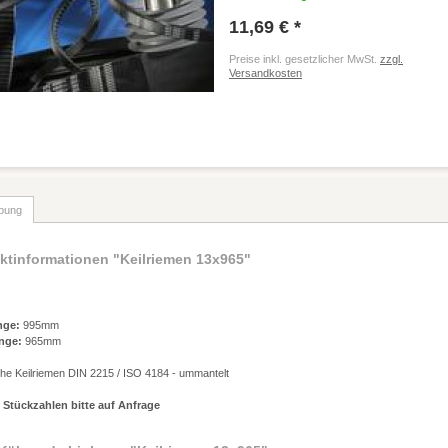
11,69 € *
Preise inkl. gesetzlicher MwSt.
zzgl.
Versandkosten
bung
ktinformationen "Keilriemen 13x965"
nge:
995mm
nge:
965mm
che Keilriemen DIN 2215 / ISO 4184 - ummantelt
 Stückzahlen bitte auf Anfrage