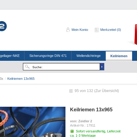
Mein Konto
Merkzettel (0)
ugellager-NKE
Sicherungsringe DIN 471
Wellendichtringe
Keilriemen
3x
/
Keilriemen 13x965
95 von 132 (
Zur Übersicht
)
Keilriemen 13x965
von
: Zeidler 2
Artikel-Nr.:
17911
Sofort versandfertig, Lieferzeit
ca. 1-3 Werktage