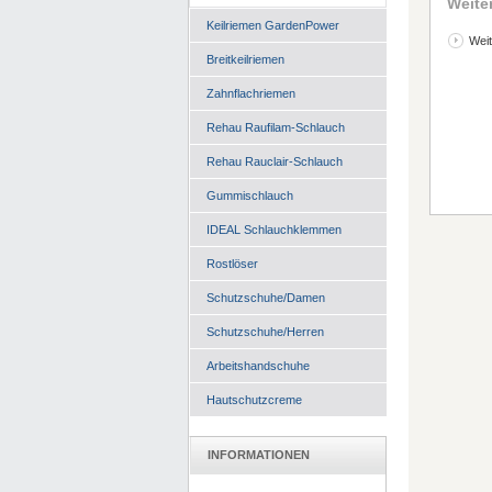
Weite
Keilriemen GardenPower
Weit
Breitkeilriemen
Zahnflachriemen
Rehau Raufilam-Schlauch
Rehau Rauclair-Schlauch
Gummischlauch
IDEAL Schlauchklemmen
Rostlöser
Schutzschuhe/Damen
Schutzschuhe/Herren
Arbeitshandschuhe
Hautschutzcreme
INFORMATIONEN