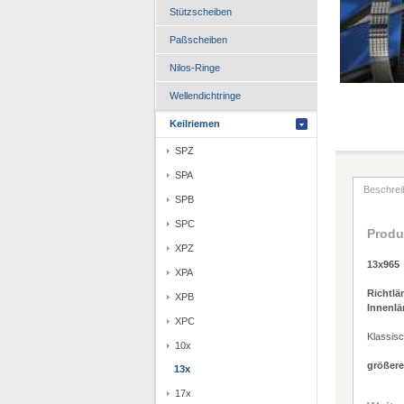
Stützscheiben
Paßscheiben
Nilos-Ringe
Wellendichtringe
Keilriemen
SPZ
SPA
Beschrei
SPB
SPC
Produ
XPZ
13x965
XPA
Richtlä
XPB
Innenlä
XPC
Klassis
10x
größere
13x
17x