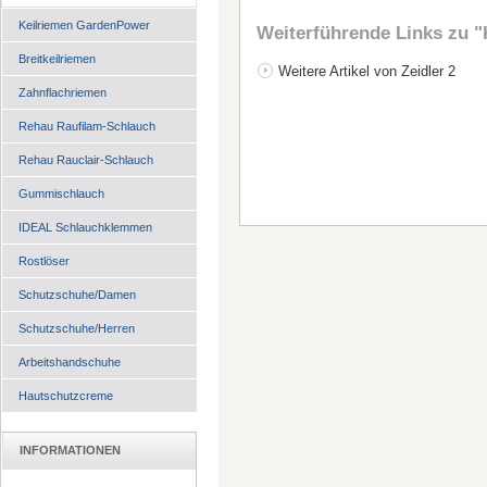
Keilriemen GardenPower
Weiterführende Links zu
"
Breitkeilriemen
Weitere Artikel von Zeidler 2
Zahnflachriemen
Rehau Raufilam-Schlauch
Rehau Rauclair-Schlauch
Gummischlauch
IDEAL Schlauchklemmen
Rostlöser
Schutzschuhe/Damen
Schutzschuhe/Herren
Arbeitshandschuhe
Hautschutzcreme
INFORMATIONEN