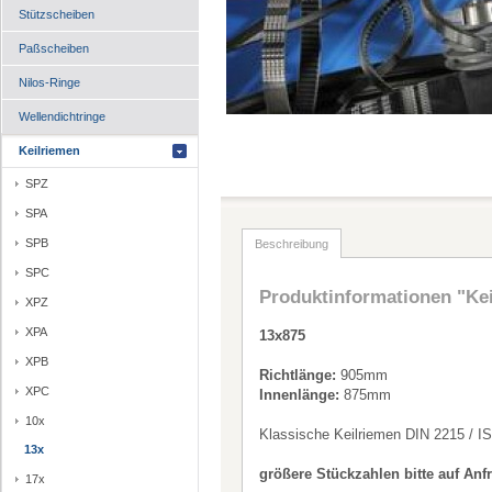
Stützscheiben
Paßscheiben
Nilos-Ringe
Wellendichtringe
Keilriemen
SPZ
SPA
SPB
Beschreibung
SPC
Produktinformationen "Ke
XPZ
XPA
13x875
XPB
Richtlänge:
905mm
XPC
Innenlänge:
875mm
10x
Klassische Keilriemen DIN 2215 / I
13x
größere Stückzahlen bitte auf Anf
17x