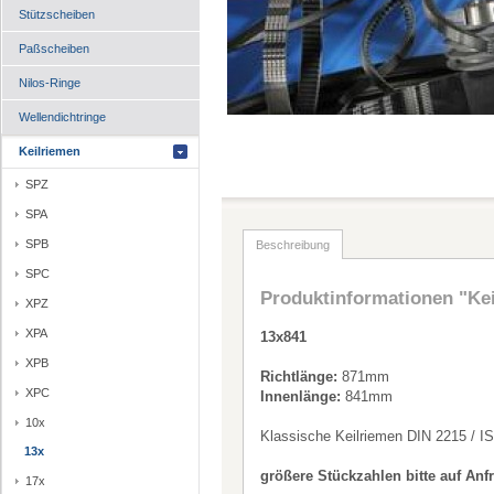
Stützscheiben
Paßscheiben
Nilos-Ringe
Wellendichtringe
Keilriemen
SPZ
SPA
SPB
Beschreibung
SPC
Produktinformationen "Ke
XPZ
XPA
13x841
XPB
Richtlänge:
871mm
XPC
Innenlänge:
841mm
10x
Klassische Keilriemen DIN 2215 / I
13x
größere Stückzahlen bitte auf Anf
17x