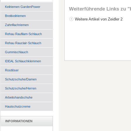
Keilriemen GardenPower
Weiterführende Links zu
"
Breitkeilriemen
Weitere Artikel von Zeidler 2
Zahnflachriemen
Rehau Raufilam-Schlauch
Rehau Rauclair-Schlauch
Gummischlauch
IDEAL Schlauchklemmen
Rostlöser
Schutzschuhe/Damen
Schutzschuhe/Herren
Arbeitshandschuhe
Hautschutzcreme
INFORMATIONEN