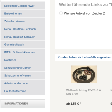
Weiterführende Links zu
"
Keilriemen GardenPower
Weitere Artikel von Zeidler 2
Breitkeilriemen
Zahnflachriemen
Rehau Raufilam-Schlauch
Rehau Rauclair-Schlauch
Gummischlauch
IDEAL Schlauchklemmen
Kunden haben sich ebenfalls angesehen
Rostlöser
Schutzschuhe/Damen
Schutzschuhe/Herren
Arbeitshandschuhe
Wellendichtring 12x25x5 A
K
Hautschutzcreme
DIN 3760
INFORMATIONEN
ab 1,58 € *
9