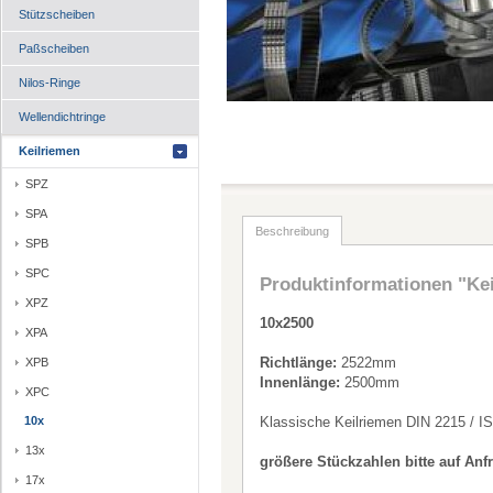
Stützscheiben
Paßscheiben
Nilos-Ringe
Wellendichtringe
Keilriemen
SPZ
SPA
Beschreibung
SPB
SPC
Produktinformationen "Ke
XPZ
10x2500
XPA
Richtlänge:
2522mm
XPB
Innenlänge:
2500mm
XPC
10x
Klassische Keilriemen DIN 2215 / I
13x
größere Stückzahlen bitte auf Anf
17x