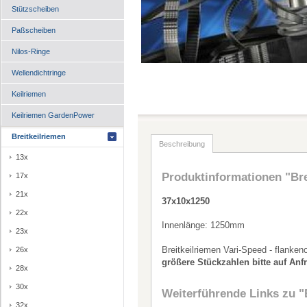
Stützscheiben
Paßscheiben
Nilos-Ringe
Wellendichtringe
Keilriemen
Keilriemen GardenPower
Breitkeilriemen
Beschreibung
13x
Produktinformationen "Bre
17x
21x
37x10x1250
22x
Innenlänge: 1250mm
23x
Breitkeilriemen Vari-Speed - flanken
26x
größere Stückzahlen bitte auf Anf
28x
30x
Weiterführende Links zu
"
32x