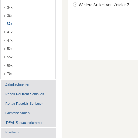
Weitere Artikel von Zeidler 2
34x
36x
37x
41x
47x
52x
55x
65x
70x
Zahnflachriemen
Rehau Raufilam-Schlauch
Rehau Rauclair-Schlauch
Gummischlauch
IDEAL Schlauchklemmen
Rostlöser