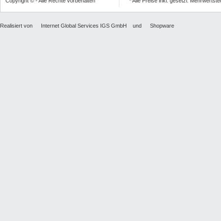
Copyright © - Alle Rechte vorbehalten
* Alle Preise inkl. gesetzl. Mehrwertst
Realisiert von
Internet Global Services IGS GmbH
und
Shopware