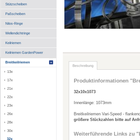
Stützscheiben
Paßscheiben
Nilos-Ringe
Wellendichtringe
Keilriemen
Keilriemen GardenPower
Breitkeilriemen
Beschreibung
13x
Produktinformationen "Bre
17x
21x
32x10x1073
22x
Innenlänge: 1073mm
23x
Breitkeilriemen Vari-Speed - flanken
26x
größere Stückzahlen bitte auf Anf
28x
30x
Weiterführende Links zu
"
32x