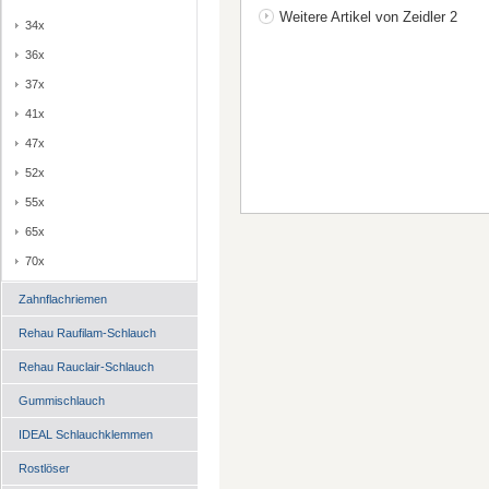
Weitere Artikel von Zeidler 2
34x
36x
37x
41x
47x
52x
55x
65x
70x
Zahnflachriemen
Rehau Raufilam-Schlauch
Rehau Rauclair-Schlauch
Gummischlauch
IDEAL Schlauchklemmen
Rostlöser