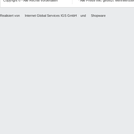
Copyright © - Alle Rechte vorbehalten
* Alle Preise inkl. gesetzl. Mehrwertst
Realisiert von
Internet Global Services IGS GmbH
und
Shopware